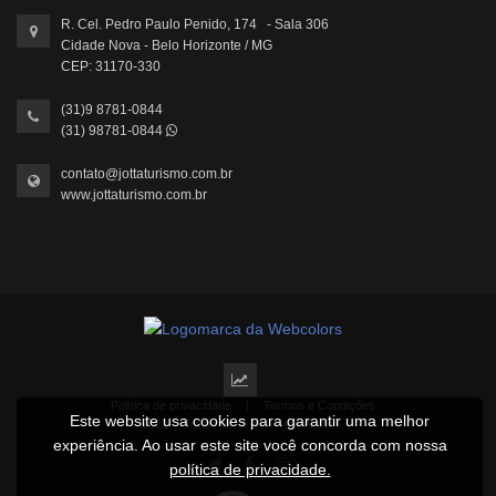
R. Cel. Pedro Paulo Penido, 174 - Sala 306
Cidade Nova - Belo Horizonte / MG
CEP: 31170-330
(31)9 8781-0844
(31) 98781-0844
contato@jottaturismo.com.br
www.jottaturismo.com.br
Política de privacidade
|
Termos e Condições
Este website usa cookies para garantir uma melhor
2022 © Todos os direitos reservados.
experiência. Ao usar este site você concorda com nossa
política de privacidade.