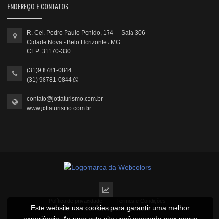
ENDEREÇO E CONTATOS
R. Cel. Pedro Paulo Penido, 174 - Sala 306
Cidade Nova - Belo Horizonte / MG
CEP: 31170-330
(31)9 8781-0844
(31) 98781-0844
contato@jottaturismo.com.br
www.jottaturismo.com.br
Política de privacidade
|
Termos e Condições
Este website usa cookies para garantir uma melhor
2022 © Todos os direitos reservados.
experiência. Ao usar este site você concorda com nossa