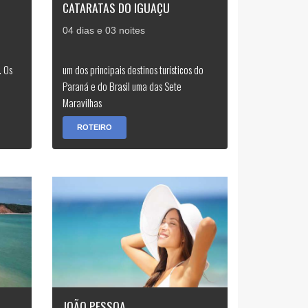
CATARATAS DO IGUAÇU
04 dias e 03 noites
. Os
um dos principais destinos turísticos do
Paraná e do Brasil uma das Sete
Maravilhas
ROTEIRO
JOÃO PESSOA