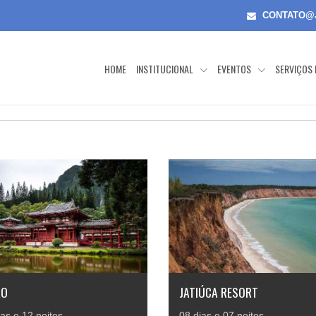
CONTATO@
HOME
INSTITUCIONAL
EVENTOS
SERVIÇOS
ÃO
JATIÚCA RESORT
ias e 12 noites
08 dias e 07 noites