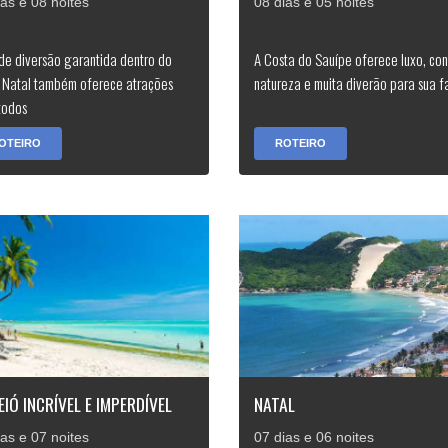
ias e 08 noites
08 dias e 05 noites
de diversão garantida dentro do
A Costa do Sauípe oferece luxo, con
, Natal também oferece atrações
natureza e muita diverão para sua f
todos
OTEIRO
ROTEIRO
IÓ INCRÍVEL E IMPERDÍVEL
NATAL
ias e 07 noites
07 dias e 06 noites