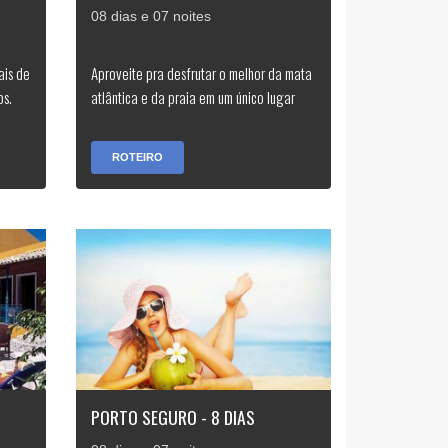
08 dias e 07 noites
ais de
Aproveite pra desfrutar o melhor da mata
os.
atlântica e da praia em um único lugar
ROTEIRO
PORTO SEGURO - 8 DIAS