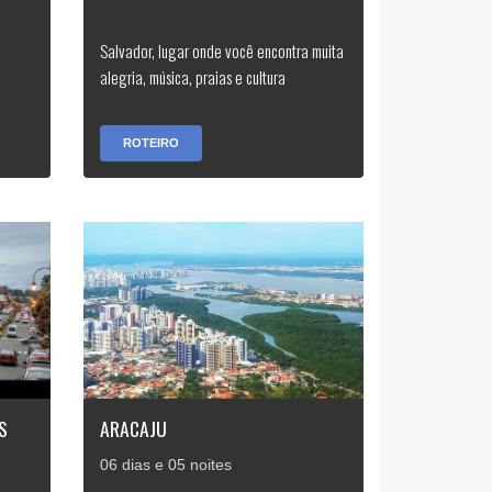
Salvador, lugar onde você encontra muita
alegria, música, praias e cultura
ROTEIRO
S
ARACAJU
06 dias e 05 noites