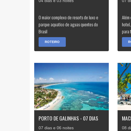
04 dias e 03 noites
07 d
O maior complexo de resorts de luxo e
Além 
parque aquatico de aguas quentes do
hotel
Brasil
para 
ROTEIRO
R
PORTO DE GALINHAS - 07 DIAS
MACE
07 dias e 06 noites
08 d