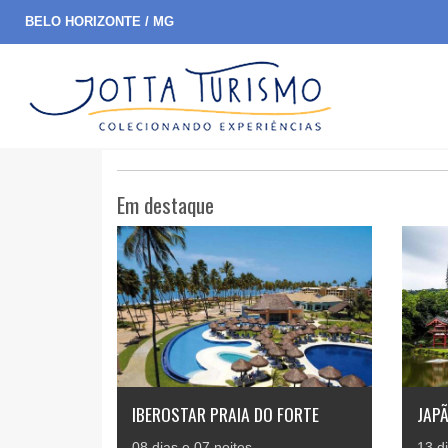
BELO HORIZONTE / MG
Em destaque
IBEROSTAR PRAIA DO FORTE
JAP
08 dias e 07 noites
13 d