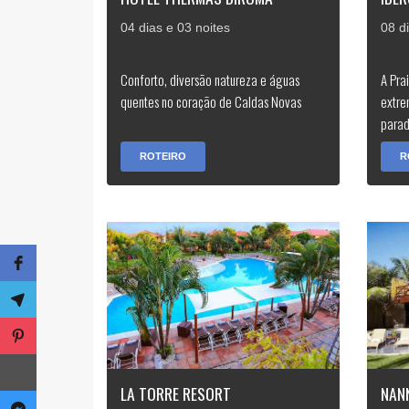
04 dias e 03 noites
08 d
Conforto, diversão natureza e águas
A Pra
quentes no coração de Caldas Novas
extre
parad
ROTEIRO
R
LA TORRE RESORT
NANN