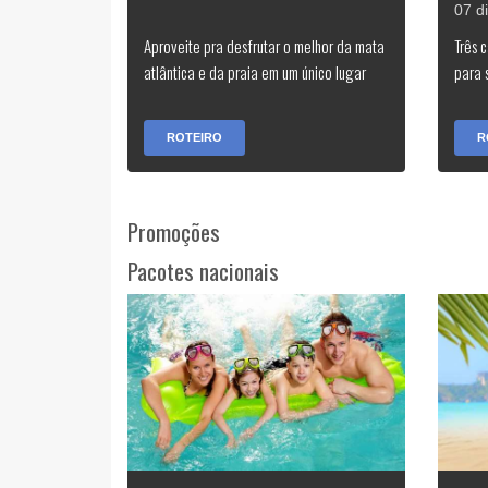
07 d
Aproveite pra desfrutar o melhor da mata
Três 
atlântica e da praia em um único lugar
para 
ROTEIRO
R
Promoções
Pacotes nacionais