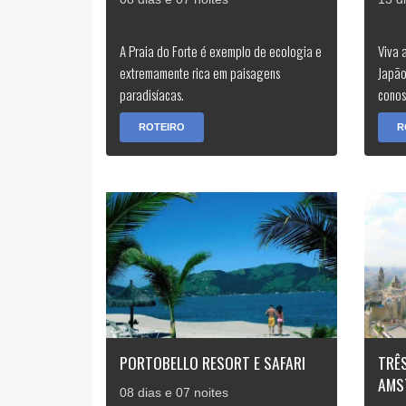
A Praia do Forte é exemplo de ecologia e
Viva 
extremamente rica em paisagens
Japão
paradisíacas.
conos
ROTEIRO
R
PORTOBELLO RESORT E SAFARI
TRÊS
AMS
08 dias e 07 noites