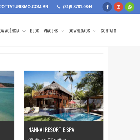
JOTTATURISMO.COM.BR
(31)9 8781-0844
 DA AGÊNCIA
BLOG
VIAGENS
DOWNLOADS
CONTATO
NANNAI RESORT E SPA
08 dias e 07 noites