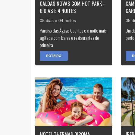
CALDAS NOVAS COM HOT PARK -
CAM
6 DIAS E 4 NOITES
CAR
05 dias e 04 noites
05 d
Paraíso das Águas Quentes e a noite mais
Um do
agitada com bares e restaurantes de
perto 
primeira
ROTEIRO
R
HOTEL THERMAS DIROMA
IBE