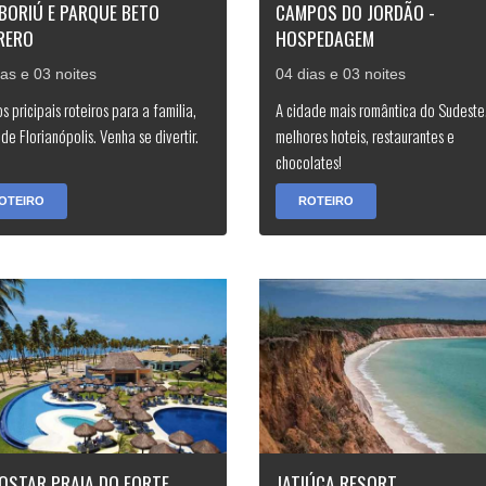
BORIÚ E PARQUE BETO
CAMPOS DO JORDÃO -
RERO
HOSPEDAGEM
ias e 03 noites
04 dias e 03 noites
s pricipais roteiros para a familia,
A cidade mais romântica do Sudeste
de Florianópolis. Venha se divertir.
melhores hoteis, restaurantes e
chocolates!
OTEIRO
ROTEIRO
ROSTAR PRAIA DO FORTE
JATIÚCA RESORT