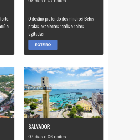
08 dias e 07 noites
forto,
O destino preferido dos mineiros! Belas
amília
praias, excelentes hotéis e noites
agitadas
ROTEIRO
SALVADOR
07 dias e 06 noites