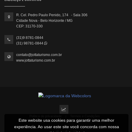
R. Cel. Pedro Paulo Penido, 174 - Sala 306
Cidade Nova - Belo Horizonte / MG
CEP: 31170-330
(31)9 8781-0844
(31) 98781-0844
contato@jottaturismo.com.br
www.jottaturismo.com.br
Política de privacidade
|
Termos e Condições
Este website usa cookies para garantir uma melhor
2022 © Todos os direitos reservados.
experiência. Ao usar este site você concorda com nossa